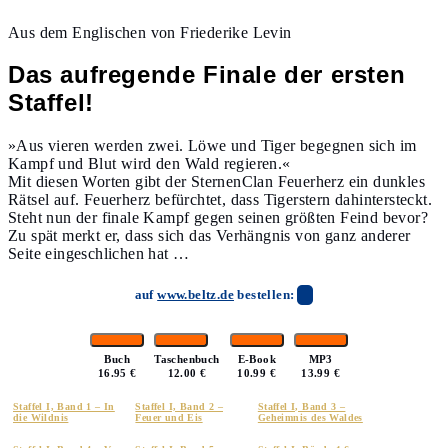
Aus dem Englischen von Friederike Levin
Das aufregende Finale der ersten
Staffel!
»Aus vieren werden zwei. Löwe und Tiger begegnen sich im
Kampf und Blut wird den Wald regieren.«
Mit diesen Worten gibt der SternenClan Feuerherz ein dunkles
Rätsel auf. Feuerherz befürchtet, dass Tigerstern dahintersteckt.
Steht nun der finale Kampf gegen seinen größten Feind bevor?
Zu spät merkt er, dass sich das Verhängnis von ganz anderer
Seite eingeschlichen hat …
auf
www.beltz.de
bestellen:
Buch
Taschenbuch
E-Book
MP3
16.95 €
12.00 €
10.99 €
13.99 €
Staffel I, Band 1 – In
Staffel I, Band 2 –
Staffel I, Band 3 –
die Wildnis
Feuer und Eis
Geheimnis des Waldes